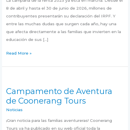
La campaña de la renta 2025 ya está en marcha. Desde el
renta
8 de abril y hasta el 30 de junio de 2026, millones de
2025?
contribuyentes presentarán su declaración del IRPF. Y
Todo
entre las muchas dudas que surgen cada año, hay una
Lo
que afecta directamente a las familias que invierten en la
Que
educación de sus […]
Neceitas
Saber
Read More »
Campamento
de
Campamento de Aventura
Aventura
de Coonerang Tours
de
Coonerang
Noticias
Tours
¡Gran noticia para las familias aventureras! Coonerang
Tours ya ha publicado en su web oficial toda la